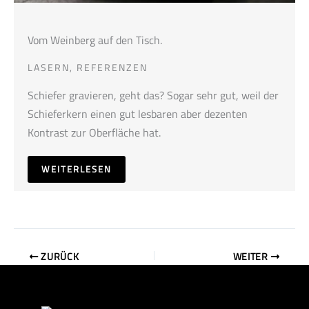
Vom Weinberg auf den Tisch.
LASERN
,
REFERENZEN
Schiefer gravieren, geht das? Sogar sehr gut, weil der
Schieferkern einen gut lesbaren aber dezenten
Kontrast zur Oberfläche hat.
WEITERLESEN
ZURÜCK
WEITER