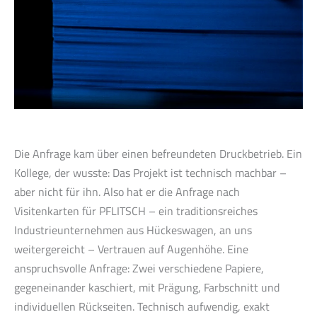
Die Anfrage kam über einen befreundeten Druckbetrieb. Ein
Kollege, der wusste: Das Projekt ist technisch machbar –
aber nicht für ihn. Also hat er die Anfrage nach
Visitenkarten für PFLITSCH – ein traditionsreiches
Industrieunternehmen aus Hückeswagen, an uns
weitergereicht – Vertrauen auf Augenhöhe. Eine
anspruchsvolle Anfrage: Zwei verschiedene Papiere,
gegeneinander kaschiert, mit Prägung, Farbschnitt und
individuellen Rückseiten. Technisch aufwendig, exakt