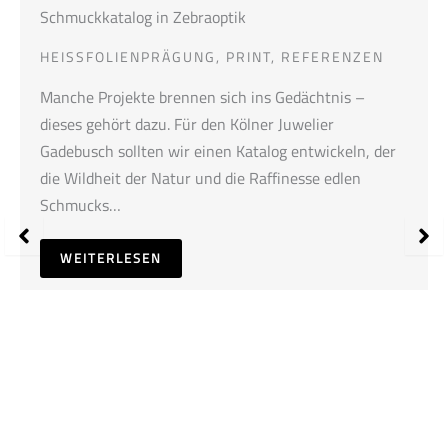
Schmuckkatalog in Zebraoptik
HEISSFOLIENPRÄGUNG
,
PRINT
,
REFERENZEN
Manche Projekte brennen sich ins Gedächtnis –
dieses gehört dazu. Für den Kölner Juwelier
Gadebusch sollten wir einen Katalog entwickeln, der
die Wildheit der Natur und die Raffinesse edlen
Schmucks…
WEITERLESEN