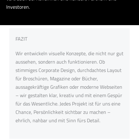
Investoren.
FAZIT
Wir entwickeln visuelle Konzepte, die nicht nur gut
aussehen, sondern auch funktionieren. Ob
stimmiges Corporate Design, durchdachtes Layout
für Broschüren, Magazine oder Bücher,
aussagekräftige Grafiken oder moderne Webseiten
– wir gestalten klar, kreativ und mit einem Gespür
für das Wesentliche. Jedes Projekt ist für uns eine
Chance, Persönlichkeit sichtbar zu machen –
ehrlich, nahbar und mit Sinn fürs Detail.