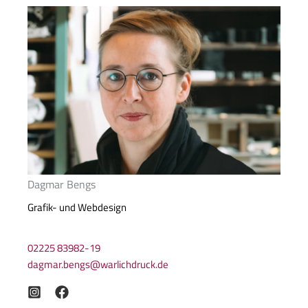
Dagmar Bengs
Grafik- und Webdesign
02225 83982-19
dagmar.bengs@warlichdruck.de