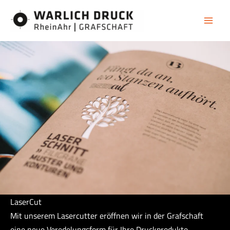
Zum
Inhalt
springen
LaserCut
Mit unserem Lasercutter eröffnen wir in der Grafschaft
eine neue Veredelungsform für Ihre Druckprodukte.