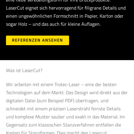
LaserCut eignet sich hervorragend für filigrane Details und
einen ungewöhnlichen Formschnitt in Papier, Karton oder
sogar Holz – und das auch für kleine Auflagen.
REFERENZEN ANSEHEN
Was ist LaserCut?
Wir arbeiten mit einem Trotec-Laser – eine der besten
Technologien auf dem Markt. Das Design wird direkt aus der
digitalen Datei (zum Beispiel PDF) übertragen, und
schneidet mit einem präzisen Laserstrahl feinste Details
und komplexe Muster sauber und exakt in das Material. Im
Gegensatz zum klassischen Stanzverfahren entfallen die
Kosten für Stanzformen. Dies macht den Lasercut