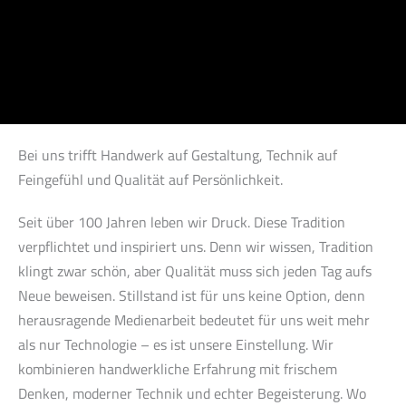
Bei uns trifft Handwerk auf Gestaltung, Technik auf
Feingefühl und Qualität auf Persönlichkeit.
Seit über 100 Jahren leben wir Druck. Diese Tradition
verpflichtet und inspiriert uns. Denn wir wissen, Tradition
klingt zwar schön, aber Qualität muss sich jeden Tag aufs
Neue beweisen. Stillstand ist für uns keine Option, denn
herausragende Medienarbeit bedeutet für uns weit mehr
als nur Technologie – es ist unsere Einstellung. Wir
kombinieren handwerkliche Erfahrung mit frischem
Denken, moderner Technik und echter Begeisterung. Wo