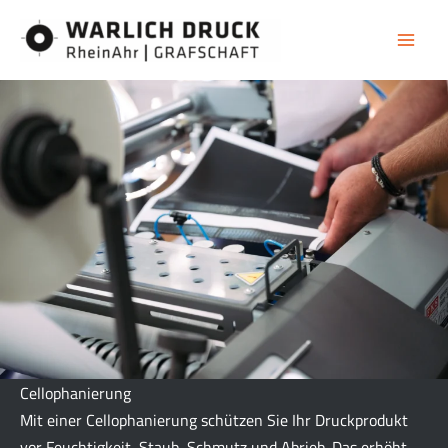
Zum
Inhalt
springen
Cello­phanierung
Mit einer Cellophanierung schützen Sie Ihr Druckprodukt
vor Feuchtigkeit, Staub, Schmutz und Abrieb. Das erhöht