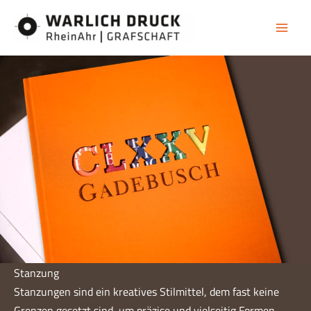
Zum
Inhalt
springen
Stanzung
Stanzungen sind ein kreatives Stilmittel, dem fast keine
Grenzen gesetzt sind, um präzise und vielseitig Formen