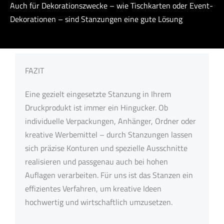
Auch für Dekorationszwecke – wie Tischkarten oder Event-
Dekorationen – sind Stanzungen eine gute Lösung
FAZIT
Eine gezielt eingesetzte Stanzung in Ihrem
Druckprodukt ist immer ein Hingucker. Ob
individuelle Verpackungen, Anhänger, Ordner oder
kreative Werbemittel – durch Stanzungen lassen
sich präzise Konturen und spezielle Ausschnitte
realisieren und passgenau auch bei hohen
Auflagen verarbeiten. Für uns ist das Stanzen ein
effizientes Verfahren, um kreative Ideen
hochwertig und wirtschaftlich umzusetzen.