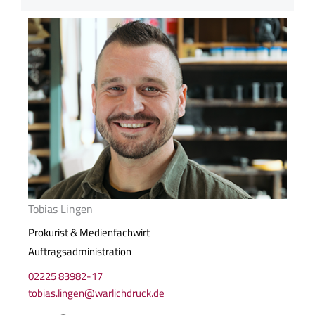
Tobias Lingen
Prokurist & Medienfachwirt
Auftragsadministration
02225 83982-17
tobias.lingen@warlichdruck.de