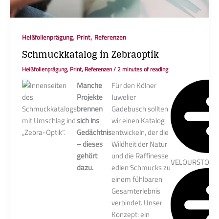
,
,
Heißfolienprägung
Print
Referenzen
Schmuckkatalog in Zebraoptik
Heißfolienprägung
,
Print
,
Referenzen
/
2 minutes of reading
Manche
Für den Kölner
Projekte
Juwelier
brennen
Gadebusch sollten
sich ins
wir einen Katalog
Gedächtnis
entwickeln, der die
– dieses
Wildheit der Natur
gehört
und die Raffinesse
VELOURSTOFF
dazu.
edlen Schmucks zu
einem fühlbaren
Gesamterlebnis
verbindet. Unser
Konzept: ein