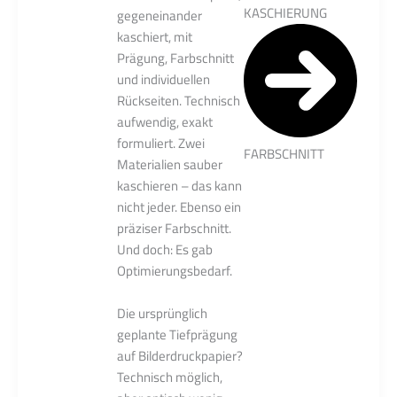
KASCHIERUNG
gegeneinander
kaschiert, mit
Prägung, Farbschnitt
und individuellen
Rückseiten. Technisch
aufwendig, exakt
formuliert. Zwei
FARBSCHNITT
Materialien sauber
kaschieren – das kann
nicht jeder. Ebenso ein
präziser Farbschnitt.
Und doch: Es gab
Optimierungsbedarf.
Die ursprünglich
geplante Tiefprägung
auf Bilderdruckpapier?
Technisch möglich,