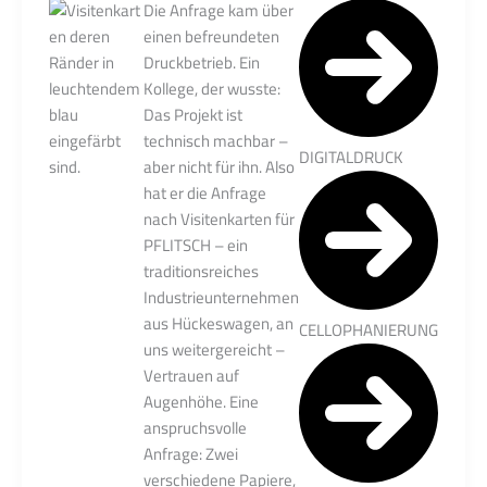
Die Anfrage kam über
einen befreundeten
Druckbetrieb. Ein
Kollege, der wusste:
Das Projekt ist
technisch machbar –
DIGITALDRUCK
aber nicht für ihn. Also
hat er die Anfrage
nach Visitenkarten für
PFLITSCH – ein
traditionsreiches
Industrieunternehmen
aus Hückeswagen, an
CELLOPHANIERUNG
uns weitergereicht –
Vertrauen auf
Augenhöhe. Eine
anspruchsvolle
Anfrage: Zwei
verschiedene Papiere,