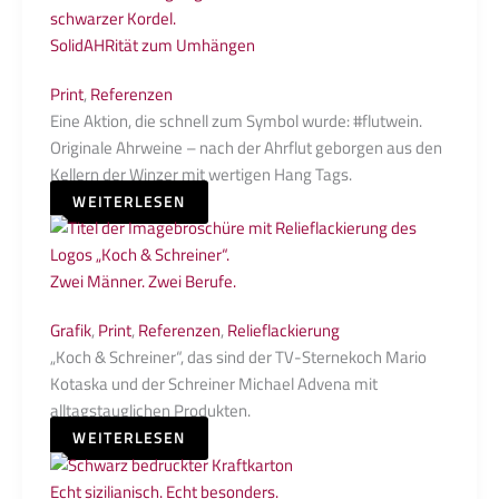
SolidAHRität zum Umhängen
Print
,
Referenzen
Eine Aktion, die schnell zum Symbol wurde: #flutwein.
Originale Ahrweine – nach der Ahrflut geborgen aus den
Kellern der Winzer mit wertigen Hang Tags.
WEITERLESEN
Zwei Männer. Zwei Berufe.
Grafik
,
Print
,
Referenzen
,
Relieflackierung
„Koch & Schreiner“, das sind der TV-Sternekoch Mario
Kotaska und der Schreiner Michael Advena mit
alltagstauglichen Produkten.
WEITERLESEN
Echt sizilianisch. Echt besonders.