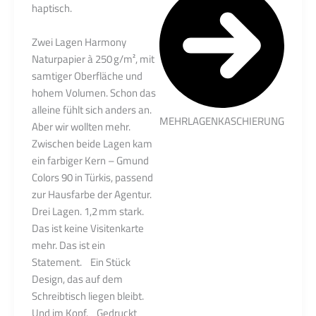
haptisch.
Zwei Lagen Harmony
Naturpapier à 250 g/m², mit
samtiger Oberfläche und
hohem Volumen. Schon das
alleine fühlt sich anders an.
MEHRLAGENKASCHIERUNG
Aber wir wollten mehr.
Zwischen beide Lagen kam
ein farbiger Kern – Gmund
Colors 90 in Türkis, passend
zur Hausfarbe der Agentur.
Drei Lagen. 1,2 mm stark.
Das ist keine Visitenkarte
mehr. Das ist ein
Statement. Ein Stück
Design, das auf dem
Schreibtisch liegen bleibt.
Und im Kopf. Gedruckt