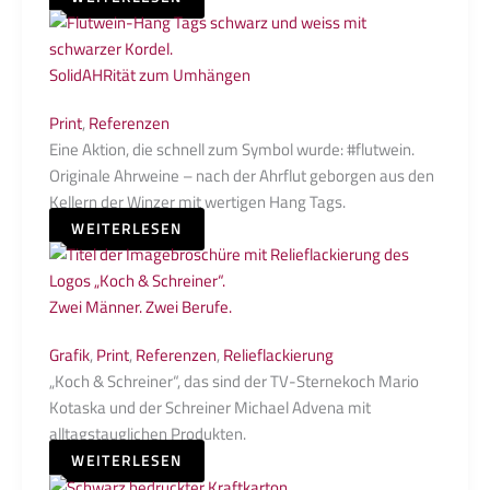
SolidAHRität zum Umhängen
Print
,
Referenzen
Eine Aktion, die schnell zum Symbol wurde: #flutwein.
Originale Ahrweine – nach der Ahrflut geborgen aus den
Kellern der Winzer mit wertigen Hang Tags.
WEITERLESEN
Zwei Männer. Zwei Berufe.
Grafik
,
Print
,
Referenzen
,
Relieflackierung
„Koch & Schreiner“, das sind der TV-Sternekoch Mario
Kotaska und der Schreiner Michael Advena mit
alltagstauglichen Produkten.
WEITERLESEN