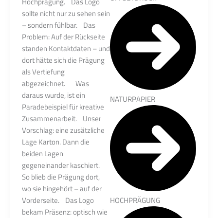
Hochprägung. Das Logo
sollte nicht nur zu sehen sein
– sondern fühlbar. Das
Problem: Auf der Rückseite
standen Kontaktdaten – und
dort hätte sich die Prägung
als Vertiefung
abgezeichnet. Was
daraus wurde, ist ein
NATURPAPIER
Paradebeispiel für kreative
Zusammenarbeit. Unser
Vorschlag: eine zusätzliche
Lage Karton. Dann die
beiden Lagen
gegeneinander kaschiert.
So blieb die Prägung dort,
wo sie hingehört – auf der
Vorderseite. Das Logo
HOCHPRÄGUNG
bekam Präsenz: optisch wie