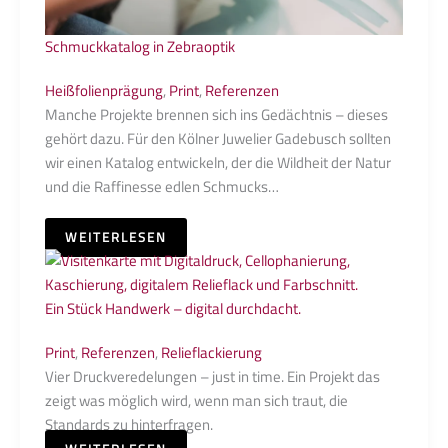
Schmuckkatalog in Zebraoptik
Heißfolienprägung
,
Print
,
Referenzen
Manche Projekte brennen sich ins Gedächtnis – dieses
gehört dazu. Für den Kölner Juwelier Gadebusch sollten
wir einen Katalog entwickeln, der die Wildheit der Natur
und die Raffinesse edlen Schmucks…
WEITERLESEN
Ein Stück Handwerk – digital durchdacht.
Print
,
Referenzen
,
Relieflackierung
Vier Druckveredelungen – just in time. Ein Projekt das
zeigt was möglich wird, wenn man sich traut, die
Standards zu hinterfragen.