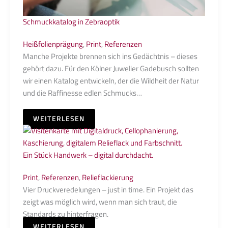
Schmuckkatalog in Zebraoptik
Heißfolienprägung
,
Print
,
Referenzen
Manche Projekte brennen sich ins Gedächtnis – dieses
gehört dazu. Für den Kölner Juwelier Gadebusch sollten
wir einen Katalog entwickeln, der die Wildheit der Natur
und die Raffinesse edlen Schmucks…
WEITERLESEN
Ein Stück Handwerk – digital durchdacht.
Print
,
Referenzen
,
Relieflackierung
Vier Druckveredelungen – just in time. Ein Projekt das
zeigt was möglich wird, wenn man sich traut, die
Standards zu hinterfragen.
WEITERLESEN