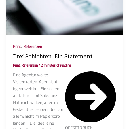
,
Print
Referenzen
Drei Schichten. Ein Statement.
Print
,
Referenzen
/
2 minutes of reading
Eine Agentur wollte
Visitenkarten. Aber nicht
irgendwelche. Sie sollten
auffallen – mit Substanz.
Natürlich wirken, aber im
Gedächtnis bleiben. Und vor
allem: nicht im Papierkorb
landen. Die Idee: eine
OFFSETDRUCK