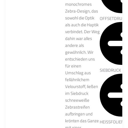
monochromes
Zebra‑Design, das
sowohl die Optik
OFFSETDRUCK
als auch die Haptik
verbindet. Der Weg
dahin war alles
andere als
gewöhnlich. Wir
entschieden uns
für einen
SIEBDRUCK
Umschlag aus
fellähnlichem
Velourstoff, ließen
im Siebdruck
schneeweiße
Zebrastreifen
aufbringen und
krönten das Ganze
HEISSFOLIEN
mit einer