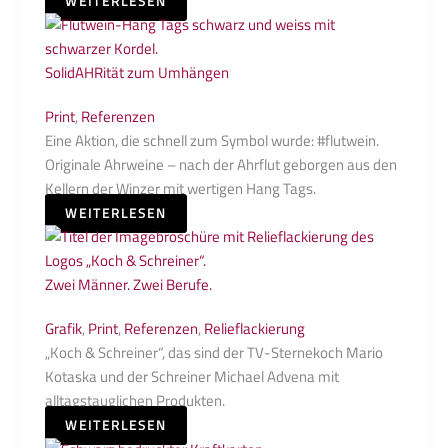
WEITERLESEN
SolidAHRität zum Umhängen
Print
,
Referenzen
Eine Aktion, die schnell zum Symbol wurde: #flutwein.
Originale Ahrweine – nach der Ahrflut geborgen aus den
Kellern der Winzer mit wertigen Hang Tags.
WEITERLESEN
Zwei Männer. Zwei Berufe.
Grafik
,
Print
,
Referenzen
,
Relieflackierung
„Koch & Schreiner“, das sind der TV-Sternekoch Mario
Kotaska und der Schreiner Michael Advena mit
alltagstauglichen Produkten.
WEITERLESEN