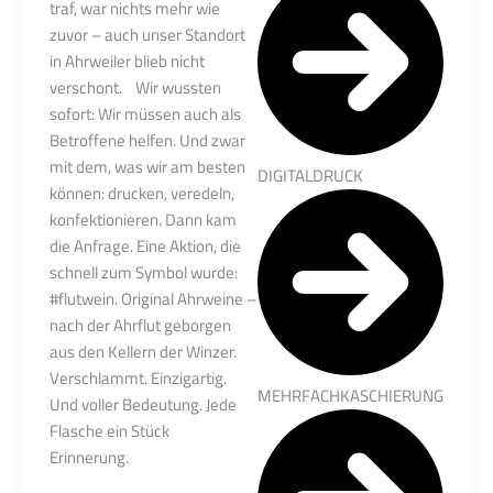
traf, war nichts mehr wie
zuvor – auch unser Standort
in Ahrweiler blieb nicht
verschont. Wir wussten
sofort: Wir müssen auch als
Betroffene helfen. Und zwar
mit dem, was wir am besten
DIGITALDRUCK
können: drucken, veredeln,
konfektionieren. Dann kam
die Anfrage. Eine Aktion, die
schnell zum Symbol wurde:
#flutwein. Original Ahrweine –
nach der Ahrflut geborgen
aus den Kellern der Winzer.
Verschlammt. Einzigartig.
MEHRFACHKASCHIERUNG
Und voller Bedeutung. Jede
Flasche ein Stück
Erinnerung.