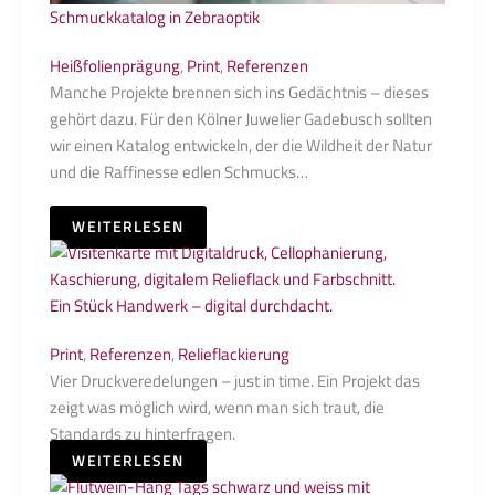
Schmuckkatalog in Zebraoptik
Heißfolienprägung
,
Print
,
Referenzen
Manche Projekte brennen sich ins Gedächtnis – dieses
gehört dazu. Für den Kölner Juwelier Gadebusch sollten
wir einen Katalog entwickeln, der die Wildheit der Natur
und die Raffinesse edlen Schmucks…
WEITERLESEN
Ein Stück Handwerk – digital durchdacht.
Print
,
Referenzen
,
Relieflackierung
Vier Druckveredelungen – just in time. Ein Projekt das
zeigt was möglich wird, wenn man sich traut, die
Standards zu hinterfragen.
WEITERLESEN