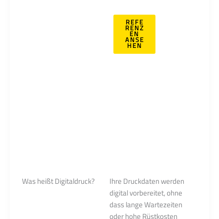
höchste
Präzision bei
REFE
der Produktion
RENZ
EN
Ihrer
ANSE
HEN
Druckprodukte.
Und wie bei
allem was wir
tun, werden die
Drucke
sorgfältig
geprüft bevor
sie unsere
Druckerei
verlassen.
Was heißt Digitaldruck?
Ihre Druckdaten werden
digital vorbereitet, ohne
dass lange Wartezeiten
oder hohe Rüstkosten