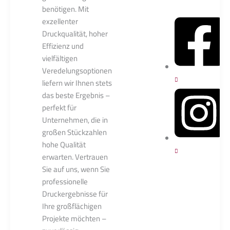
benötigen. Mit
exzellenter
Druckqualität, hoher
Effizienz und
vielfältigen
Veredelungsoptionen
liefern wir Ihnen stets
das beste Ergebnis –
perfekt für
Unternehmen, die in
großen Stückzahlen
hohe Qualität
erwarten. Vertrauen
Sie auf uns, wenn Sie
professionelle
Druckergebnisse für
Ihre großflächigen
Projekte möchten –