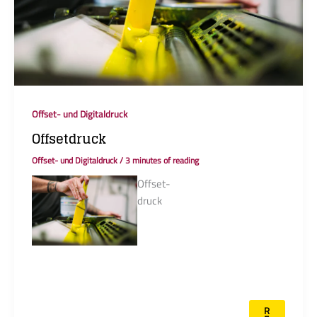
Offset- und Digitaldruck
Offsetdruck
Offset- und Digitaldruck
/
3 minutes of reading
Offset­
Bei WARLICH
druck
DRUCK RheinAhr
stehen gelernte
Drucker an der
Druckmaschine,
die ein Auge
darauf haben,
dass Ihre Idee zu
R