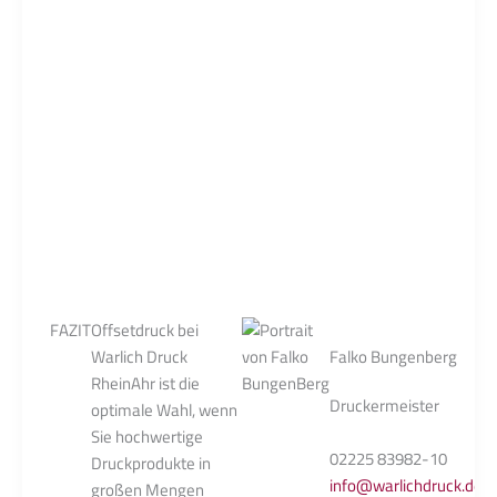
Druckqualität liefert.
Visitenkarten,
Briefpapier ode
Veredelungsoptionen
Geschäftsdruc
Auch im Offsetdruck
in großen Meng
gibt es die Möglichkeit,
perfekt für den
Ihre Druckprodukte
Offsetdruck gee
mit
um die Markenid
Veredelungstechniken
konsequent zu s
wie UV-Lack, Prägung
oder Spotlack zu
verfeinern.
FAZIT
Offsetdruck bei
Warlich Druck
Falko Bungenberg
RheinAhr ist die
Druckermeister
optimale Wahl, wenn
Sie hochwertige
02225 83982-10
Druckprodukte in
info@warlichdruck.de
großen Mengen