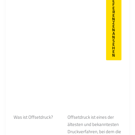
einem
E
F
hochwertigen
E
R
Druckerzeugnis
E
N
wird. Auch bei
Z
E
wiederkehrenden
N
A
Aufträgen
N
S
können Sie sich
E
H
darauf verlassen,
E
N
dass Sie im
Ergebnis
gleichbleibende
Farben in
exzellenter
Druckqualität
erhalten.
Was ist Offsetdruck?
Offsetdruck ist eines der
ältesten und bekanntesten
Druckverfahren, bei dem die