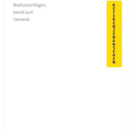
Kampagnen. Vom
R
E
Druck über die
F
E
Personalisierung bis
R
E
hin zur
N
Z
Versandvorbereitung
E
N
– wir übernehmen
A
N
für Sie alle Schritte,
S
E
die erforderlich sind,
H
E
um Ihre Mailings
N
zielgerichtet und
effektiv an den
richtigen Empfänger
zu bringen.