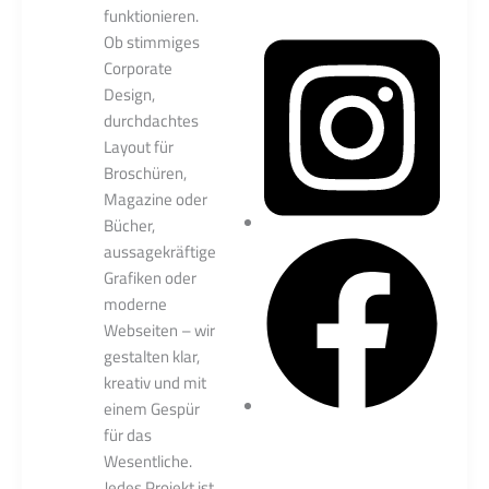
funktionieren.
Ob stimmiges
Corporate
Design,
durchdachtes
Layout für
Broschüren,
Magazine oder
Bücher,
aussagekräftige
Grafiken oder
moderne
Webseiten – wir
gestalten klar,
kreativ und mit
einem Gespür
für das
Wesentliche.
Jedes Projekt ist