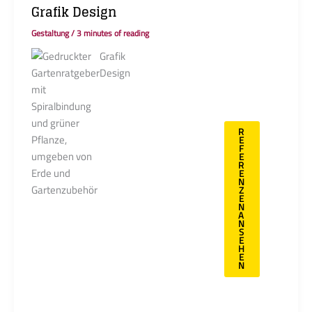
Grafik Design
Gestaltung
/
3 minutes of reading
Grafik
Eine strukturierte
Design
und ansprechende
Gestaltung spielt
eine entscheidende
Rolle bei
R
Markenidentität, der
E
F
Gestaltung von
E
R
Werbematerialien
E
N
oder
Z
E
Verpackungsdesigns.
N
A
Unser Ziel ist es Ihre
N
S
Botschaften klar,
E
H
ästhetisch und
E
N
ansprechend zu
vermitteln. Vom
ersten Layout bis zur