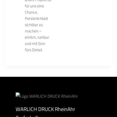
für uns eine
Chance,
Persönlichkeit
sichtbar zu
machen –
ehrlich, nahbar
und mit Sinn
fürs Detail.
WARLICH DRUCK RheinAhr