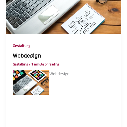
Gestaltung
Webdesign
Gestaltung
/
1 minute of reading
Webdesign
Relaunch oder
Neuaufbau: wir planen,
gestalten und entwickeln
Websites mit dem
Content
Managementsystem
WordPress. Dabei
achten wir auf ein