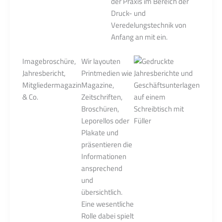
der Praxis im Bereich der
Druck- und
Veredelungstechnik von
Anfang an mit ein.
Imagebroschüre,
Wir layouten
Jahresbericht,
Printmedien wie
Mitgliedermagazin
Magazine,
& Co.
Zeitschriften,
Broschüren,
Leporellos oder
Plakate und
präsentieren die
Informationen
ansprechend
und
übersichtlich.
Eine wesentliche
Rolle dabei spielt