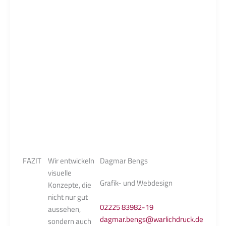
gestaltetes
Logo oder eine
ansprechende
Website kann
sofort Interesse
wecken und
Seriosität
vermitteln –
während
schlechtes
Design eher
abschreckt.
FAZIT
Wir entwickeln
Dagmar Bengs
visuelle
Grafik- und Webdesign
Konzepte, die
nicht nur gut
02225 83982-19
aussehen,
dagmar.bengs@warlichdruck.de
sondern auch