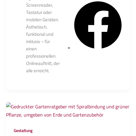
Screenreader,
Tastatur oder
mobilen Geräten.
Ästhetisch,
funktional und
inklusiv – für
einen
professionellen
Onlineauftritt, der
alle erreicht.
Gestaltung