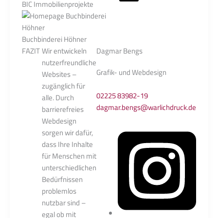
BIC Immobilienprojekte
Buchbinderei Höhner
FAZIT
Wir entwickeln
Dagmar Bengs
nutzerfreundliche
Grafik- und Webdesign
Websites –
zugänglich für
02225 83982-19
alle. Durch
dagmar.bengs@warlichdruck.de
barrierefreies
Webdesign
sorgen wir dafür,
dass Ihre Inhalte
für Menschen mit
unterschiedlichen
Bedürfnissen
problemlos
nutzbar sind –
egal ob mit