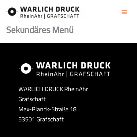
Zum
Zum
Inhalt
Inhalt
springen
springen
Sekundäres Menü
WARLICH DRUCK RheinAhr
Grafschaft
Max-Planck-Straße 18
53501 Grafschaft