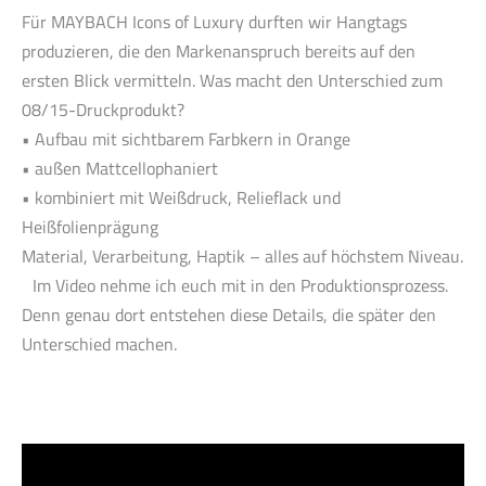
Für MAYBACH Icons of Luxury durften wir Hangtags
produzieren, die den Markenanspruch bereits auf den
ersten Blick vermitteln. Was macht den Unterschied zum
08/15-Druckprodukt?
• Aufbau mit sichtbarem Farbkern in Orange
• außen Mattcellophaniert
• kombiniert mit Weißdruck, Relieflack und
Heißfolienprägung
Material, Verarbeitung, Haptik – alles auf höchstem Niveau.
Im Video nehme ich euch mit in den Produktionsprozess.
Denn genau dort entstehen diese Details, die später den
Unterschied machen.